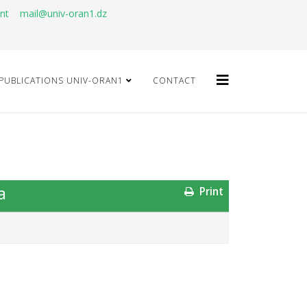
ant
mail@univ-oran1.dz
PUBLICATIONS UNIV-ORAN1
CONTACT
a
Print