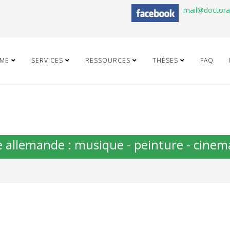
mail@doctor
ME
SERVICES
RESSOURCES
THÈSES
FAQ
e allemande : musique - peinture - cinem