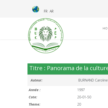
FR
AR
HO
Titre : Panorama de la cultur
Auteur:
BURNAND Caroline
Année :
1997
Cote:
20-01-50
Theme:
20