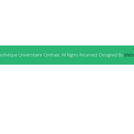
othèque Universitaire Centrale. All Rights Reserved. Designed By
Webm