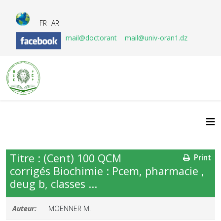
FR
AR
mail@doctorant
mail@univ-oran1.dz
Titre : (Cent) 100 QCM
Print
corrigés Biochimie : Pcem, pharmacie ,
deug b, classes ...
Auteur:
MOENNER M.