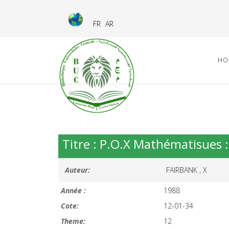
FR
AR
HO
Titre : P.O.X Mathématisues :
Auteur:
FAIRBANK , X
Année :
1988
Cote:
12-01-34
Theme:
12