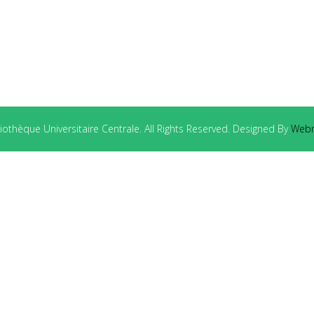
othèque Universitaire Centrale. All Rights Reserved. Designed By
Webm