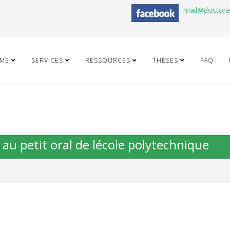
mail@doctor
ME
SERVICES
RESSOURCES
THÈSES
FAQ
 au petit oral de lécole polytechnique