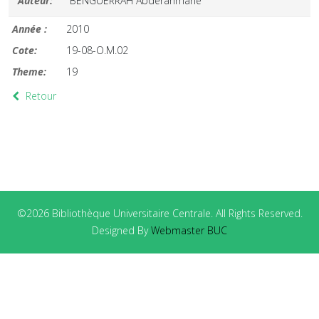
Auteur:
BENGUERRAH Abderahmane
Année :
2010
Cote:
19-08-O.M.02
Theme:
19
Retour
©2026 Bibliothèque Universitaire Centrale. All Rights Reserved.
Designed By
Webmaster BUC