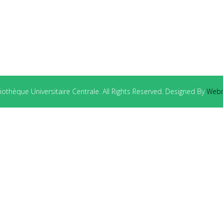
othèque Universitaire Centrale. All Rights Reserved. Designed By
Webm