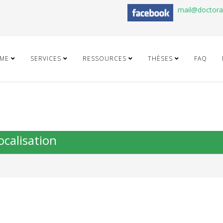
mail@doctor
ME
SERVICES
RESSOURCES
THÈSES
FAQ
ocalisation