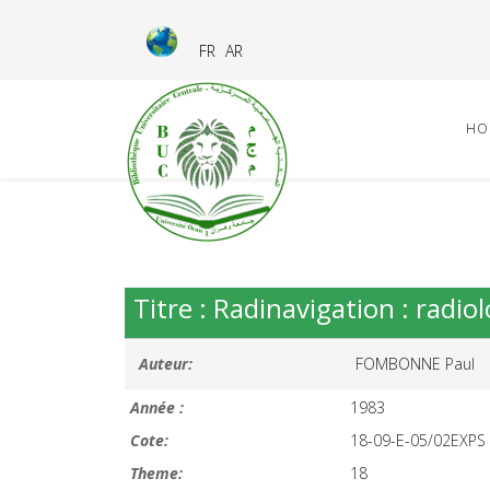
FR
AR
HO
Titre : Radinavigation : radiol
Auteur:
FOMBONNE Paul
Année :
1983
Cote:
18-09-E-05/02EXPS
Theme:
18