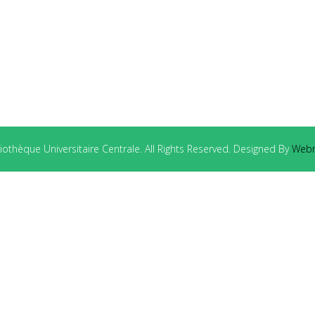
othèque Universitaire Centrale. All Rights Reserved. Designed By
Webm