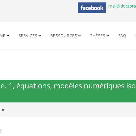
mail@doctor
ME
SERVICES
RESSOURCES
THÈSES
FAQ
ue. 1, équations, modèles numériques is
que
S