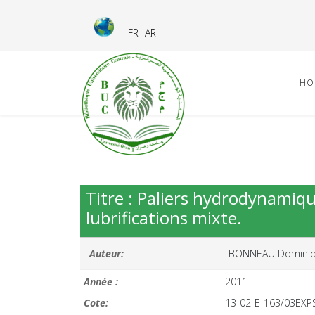
FR
AR
HO
Titre : Paliers hydrodynamiq
lubrifications mixte.
Auteur:
BONNEAU Domini
Année :
2011
Cote:
13-02-E-163/03EXP