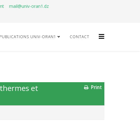
ant
mail@univ-oran1.dz
PUBLICATIONS UNIV-ORAN1
CONTACT
othermes et
Print