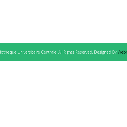
othèque Universitaire Centrale. All Rights Reserved. Designed By
Webm