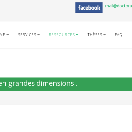
mail@doctor
ME
SERVICES
RESSOURCES
THÈSES
FAQ
n en grandes dimensions .