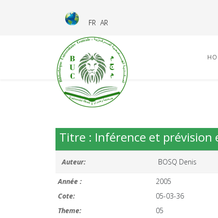
FR
AR
HO
Titre : Inférence et prévisio
Auteur:
BOSQ Denis
Année :
2005
Cote:
05-03-36
Theme:
05