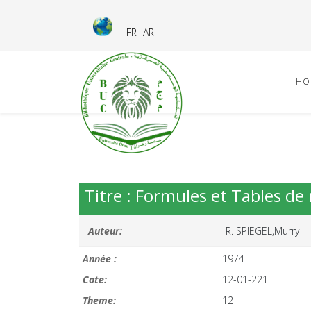
FR
AR
HO
Titre : Formules et Tables d
Auteur:
R. SPIEGEL,Murry
Année :
1974
Cote:
12-01-221
Theme:
12