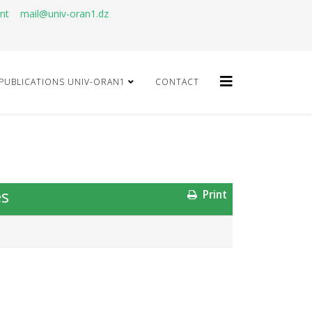
ant
mail@univ-oran1.dz
PUBLICATIONS UNIV-ORAN1
CONTACT
es
Print