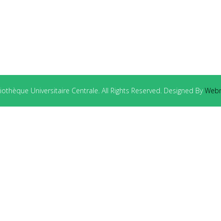
othèque Universitaire Centrale. All Rights Reserved. Designed By
Webm