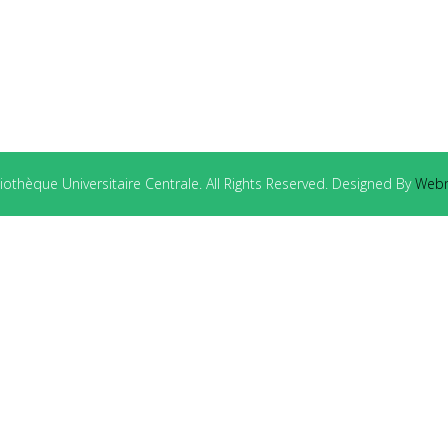
othèque Universitaire Centrale. All Rights Reserved. Designed By
Webm