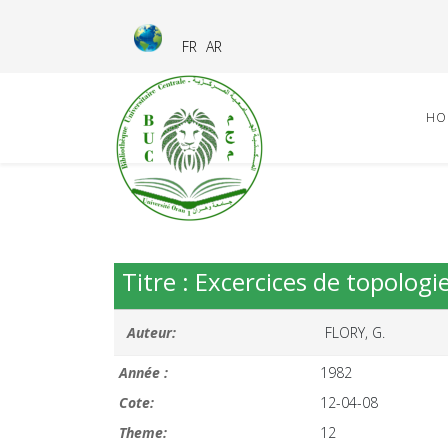
FR
AR
HO
Titre : Excercices de topologi
Auteur:
FLORY, G.
Année :
1982
Cote:
12-04-08
Theme:
12