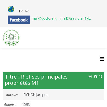
FR
AR
mail@doctorant
mail@univ-oran1.dz
Titre : R et ses principales
Print
propriétés M1
Auteur:
PICHON,Jacques
Année :
1986