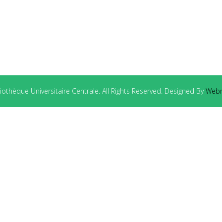
othèque Universitaire Centrale. All Rights Reserved. Designed By
Webm