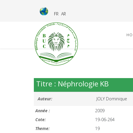
FR
AR
HO
Titre : Néphrologie KB
Auteur:
JOLY Dominique
Année :
2009
Cote:
19-06-264
Theme:
19