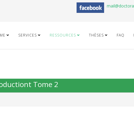
mail@doctor
ME
SERVICES
RESSOURCES
THÈSES
FAQ
productiont Tome 2