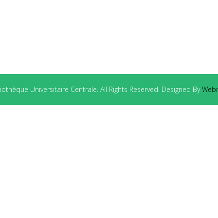
othèque Universitaire Centrale. All Rights Reserved. Designed By
Webm