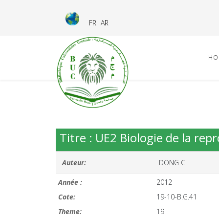
FR
AR
HO
Titre : UE2 Biologie de la re
Auteur:
DONG C.
Année :
2012
Cote:
19-10-B.G.41
Theme:
19