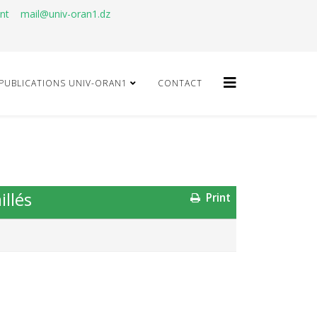
ant
mail@univ-oran1.dz
PUBLICATIONS UNIV-ORAN1
CONTACT
illés
Print