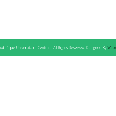
othèque Universitaire Centrale. All Rights Reserved. Designed By
Webm