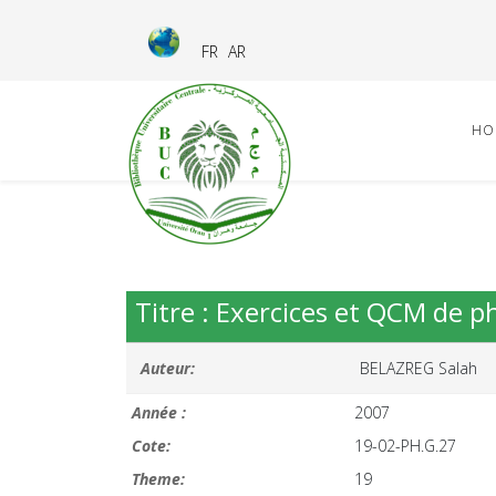
FR
AR
HO
Titre : Exercices et QCM de p
Auteur:
BELAZREG Salah
Année :
2007
Cote:
19-02-PH.G.27
Theme:
19