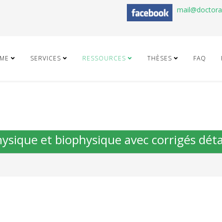
mail@doctor
ME
SERVICES
RESSOURCES
THÈSES
FAQ
hysique et biophysique avec corrigés déta