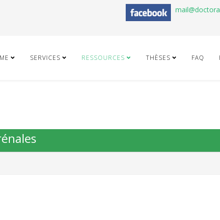
mail@doctor
ME
SERVICES
RESSOURCES
THÈSES
FAQ
rénales