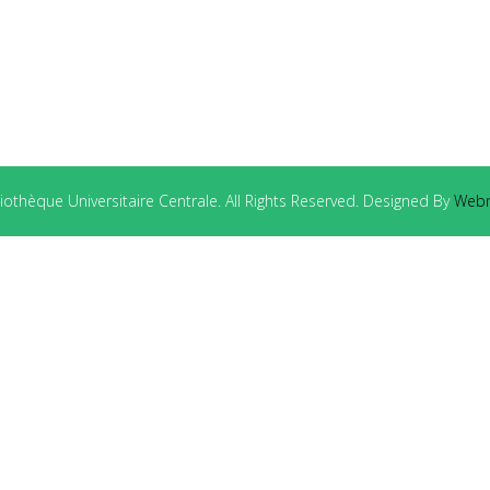
othèque Universitaire Centrale. All Rights Reserved. Designed By
Webm