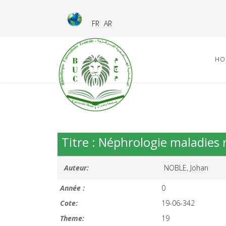
FR
AR
HO
Titre : Néphrologie maladies 
Auteur:
NOBLE, Johan
Année :
0
Cote:
19-06-342
Theme:
19