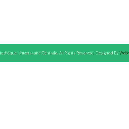
othèque Universitaire Centrale. All Rights Reserved. Designed By
Webm