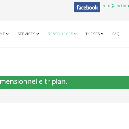
mail@doctor
ME
SERVICES
RESSOURCES
THÈSES
FAQ
imensionnelle triplan.
s