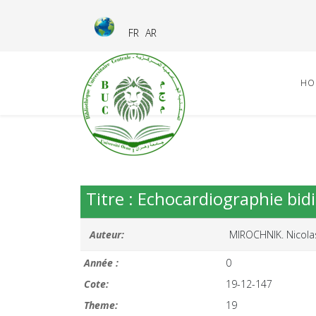
FR
AR
HO
Titre : Echocardiographie bid
Auteur:
MIROCHNIK. Nicola
Année :
0
Cote:
19-12-147
Theme:
19