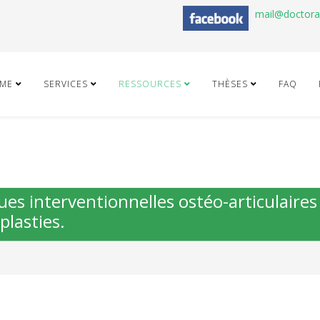
mail@doctor
ME
SERVICES
RESSOURCES
THÈSES
FAQ
iques interventionnelles ostéo-articulaires
plasties.