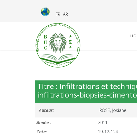
FR
AR
HO
Titre : Infiltrations et techn
infiltrations-biopsies-cimento
Auteur:
ROSE, Josiane.
Année :
2011
Cote:
19-12-124