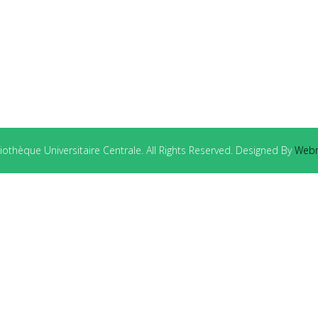
othèque Universitaire Centrale. All Rights Reserved. Designed By
Webm