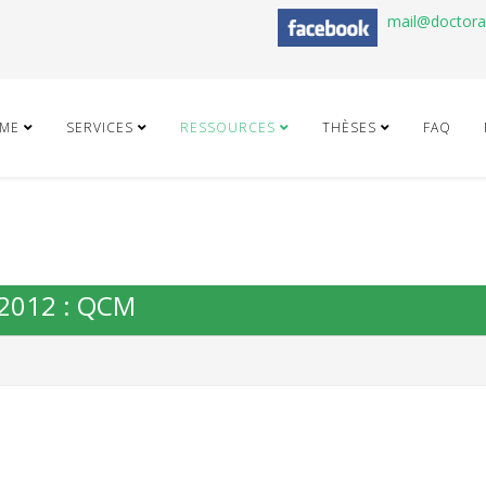
mail@doctor
ME
SERVICES
RESSOURCES
THÈSES
FAQ
S 2012 : QCM