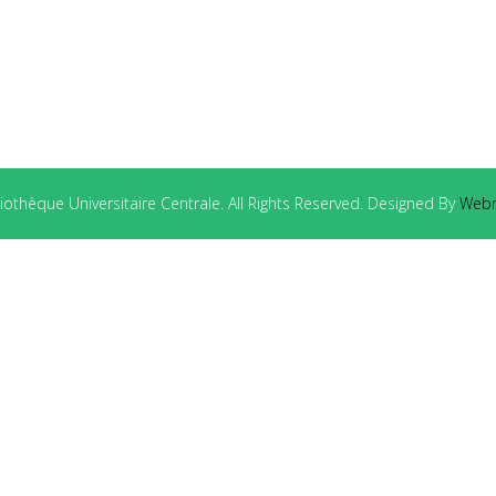
othèque Universitaire Centrale. All Rights Reserved. Designed By
Webm