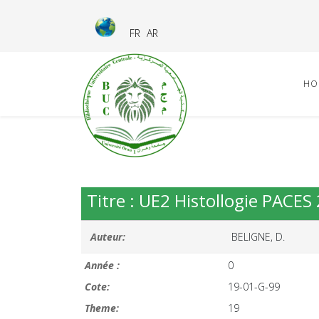
FR
AR
HO
Titre : UE2 Histollogie PACE
Auteur:
BELIGNE, D.
Année :
0
Cote:
19-01-G-99
Theme:
19