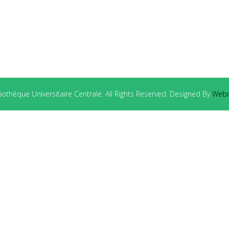
othèque Universitaire Centrale. All Rights Reserved. Designed By
Webm