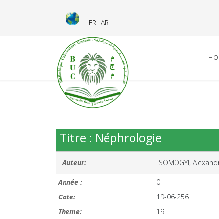
FR
AR
HO
Titre : Néphrologie
Auteur:
SOMOGYI, Alexandr
Année :
0
Cote:
19-06-256
Theme:
19