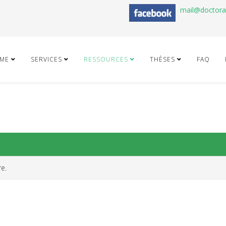
mail@doctor
ME
SERVICES
RESSOURCES
THÈSES
FAQ
e.