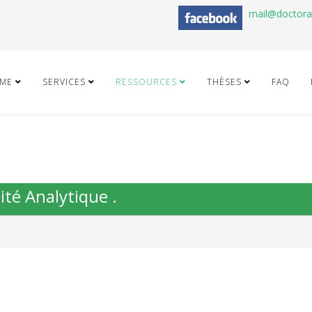
mail@doctor
ME
SERVICES
RESSOURCES
THÈSES
FAQ
ité Analytique .