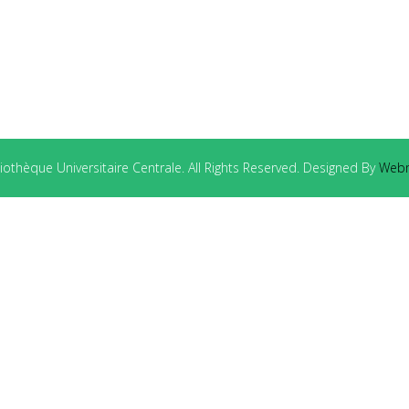
othèque Universitaire Centrale. All Rights Reserved. Designed By
Webm