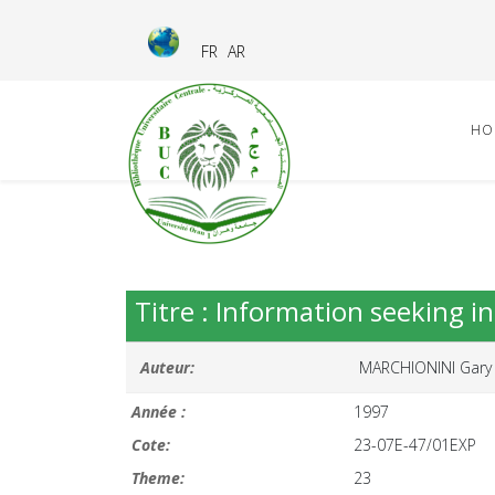
FR
AR
HO
Titre : Information seeking i
Auteur:
MARCHIONINI Gary
Année :
1997
Cote:
23-07E-47/01EXP
Theme:
23