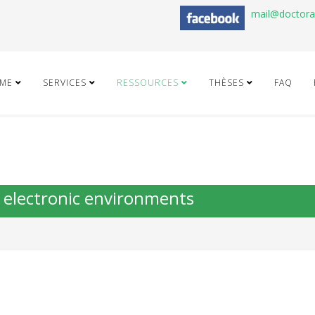
mail@doctor
ME
SERVICES
RESSOURCES
THÈSES
FAQ
n electronic environments