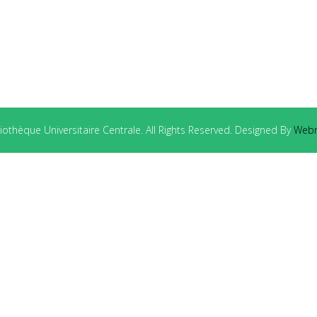
othèque Universitaire Centrale. All Rights Reserved. Designed By
Webm