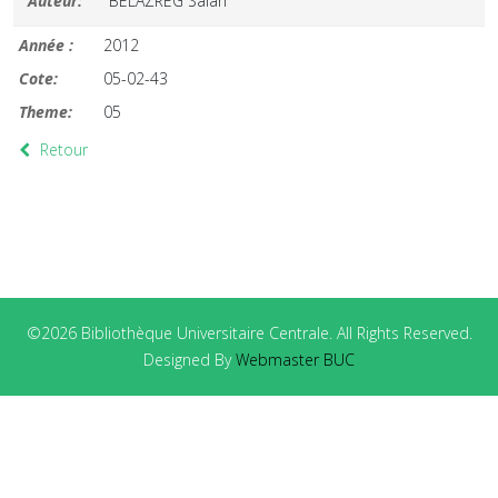
Auteur:
BELAZREG Salah
Année :
2012
Cote:
05-02-43
Theme:
05
Retour
©2026 Bibliothèque Universitaire Centrale. All Rights Reserved.
Designed By
Webmaster BUC