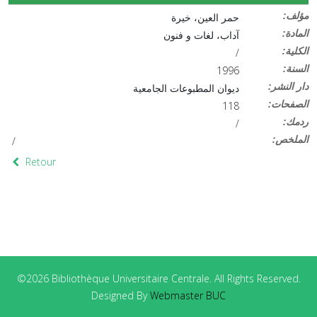
:مؤلف
حمر العين، خيرة
:المادة
آداب، لغات و فنون
:الكلية
/
:السنة
1996
:دار النشر
ديوان المطبوعات الجامعية
:الصفحات
118
:ردمك
/
:الملخص
/
Retour
©2026 Bibliothèque Universitaire Centrale. All Rights Reserved.
Designed By
Webmaster BUC