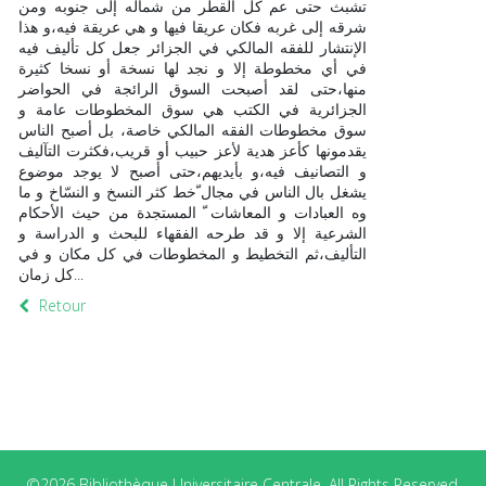
تشبث حتى عم كل القطر من شماله إلى جنوبه ومن
شرقه إلى غربه فكان عريقا فيها و هي عريقة فيه،و هذا
الإنتشار للفقه المالكي في الجزائر جعل كل تأليف فيه
في أي مخطوطة إلا و نجد لها نسخة أو نسخا كثيرة
منها،حتى لقد أصبحت السوق الرائجة في الحواضر
الجزائرية في الكتب هي سوق المخطوطات عامة و
سوق مخطوطات الفقه المالكي خاصة، بل أصبح الناس
يقدمونها كأعز هدية لأعز حبيب أو قريب،فكثرت التآليف
و التصانيف فيه،و بأيديهم،حتى أصبح لا يوجد موضوع
يشغل بال الناس في مجال ّخط كثر النسخ و النسّاخ و ما
وه العبادات و المعاشات ّ المستجدة من حيث الأحكام
الشرعية إلا و قد طرحه الفقهاء للبحث و الدراسة و
التأليف،ثم التخطيط و المخطوطات في كل مكان و في
كل زمان...
Retour
©2026 Bibliothèque Universitaire Centrale. All Rights Reserved.