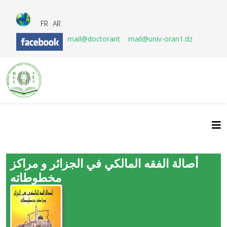
FR
AR
mail@doctorant
mail@univ-oran1.dz
أصالة الفقه المالكي في الجزائر و مراكز
مخطوطاته