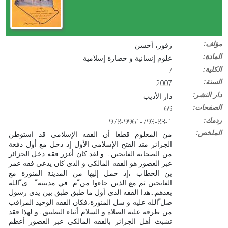
:مؤلف
زقور، أحسن
:المادة
علوم إنسانية و حضارة إسلامية
:الكلية
/
:السنة
2007
:دار النشر
دار الأديب
:الصفحات
69
:ردمك
978-9961-793-83-1
:الملخص
من المعلوم قطعا أن الفقه الإسلامي قد استوطن
الجزائر منذ الفتح الإسلامي الأول إذ دخل مع أول دفعة
من الصحابة الفاتحين... و لقد كان أغزر فقه دخل الجزائر
عبر العصور هو الفقه المالكي و الذي كان يدعى فقه عمر
بن الخطاب ،إذ حمل إليها من المدينة المنورة مع
الفاتحين ثم مع الذين جاءوا من ّم" في مدينته ّ " ى ّالله
بعدهم...هذا الفقه الذي أول ما طبق طبق بين يدي رسول
صل ّالله عليه و سل المنورة،فكان الفقه الوحيد المراقب
من طرفه عليه الصلاة و السلام أثناء التطبيق...و لهذا فقد
تشبث أهل الجزائر بالفقه المالكي عبر العصور أعظم