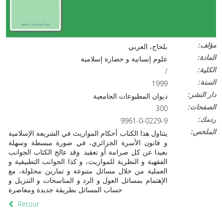
:مؤلف
بلحاج، العربي
:المادة
علوم إنسانية و حضارة إسلامية
:الكلية
/
:السنة
1999
:دار النشر
ديوان المطبوعات الجامعية
:الصفحات
300
:ردمك
9961-0-0229-9
:الملخص
يتناول هذا الكتاب أحكام المواريث في الشريعة الإسلامية
و قانون الأسرة الجزائري، في صورة مبسطة وسهلة
بعيدا عن كل صرامة أو تعقيد. وقد عالج الكتاب الجوانب
الفقهية و النظرية للمواريث، و كذا الجوانب التطبيقية و
العملية من خلال مسائل متنوعة و تمارين محلولة، مع
الإهتمام بمسائل العول و الرد و المناسخات و التنزيل و
حساب المسائل بطريقة جديدة ومعاصرة
Retour