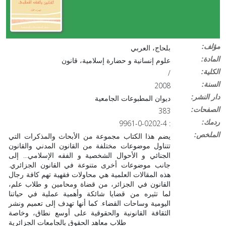
:مؤلف
بلحاج، العربي
:المادة
علوم إنسانية و حضارة إسلامية، قانون
:الكلية
/
:السنة
2008
:دار النشر
ديوان المطبوعات الجامعية
:الصفحات
383
:ردمك
9961-0-0202-4 :
:الملخص
يضم هذا الكتاب مجموعة من الأبحاث والمذكرات التي
تتناول موضوعات مختلفة من القانون المدني والقانون
الجنائي و الأحوال الشخصية و الفقه الإسلامي... إلى
جانب موضوعات أخرى متنوعة في القانون الجزائري.
هذه المقالات العلمية هي محاولات فقهية تهم كافة رجال
القانون في الجزائر، من قضاة ومحامين و طلاب علم،
لما تثيره من قضايا شائكة وأهمية عملية في حياتنا
اليومية وساحات القضاء. كما أنها تهدف إلى تعميم ونشر
الثقافة القانونية والحقوقية على أوسع نطاق، وخاصة
طلاب معاهد الحقوق بالجامعات الجزائرية