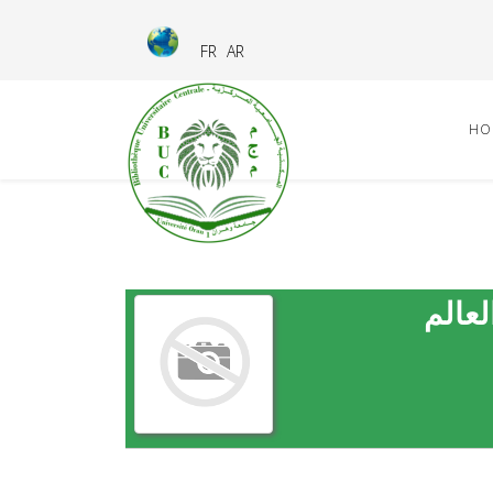
FR
AR
HO
لعالم