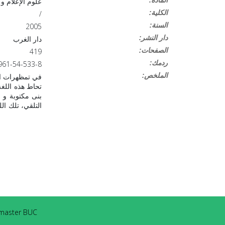
علوم الإعلام و 
:الكلية
/
:السنة
2005
:دار النشر
دار الغرب
:الصفحات
419
:ردمك
961-54-533-8
:الملخص
في تمظهرات الل
تحاط هذه اللغة 
بنى مكتوبة و 
التلقي، تلك ال
aster BUC