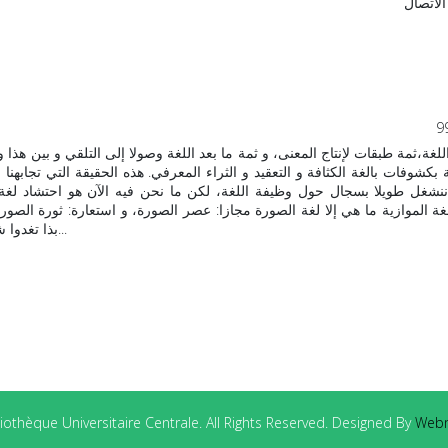
الاتصال
9
غة،ثمة طبقات لإنتاج المعنى، و ثمة ما بعد اللغة وصولا إلى التلقي و بين هذا و
بكشوفات بالغة الكثافة و التعقيد و الثراء المعرفي. هذه الحقيقة التي تجابهنا 
ننشغل طويلا بسجال حول وظيفة اللغة، لكن ما نحن فيه الآن هو احتشاد لغة
لغة الموازية ما هي إلا لغة الصورة مجازا: عصر الصورة، و استعارة: ثورة الص
بذا تغدوا شكلا ابستيمولوجيا مستقلا بذاته و قادرا على التعبير و التأثير...
othèque Universitaire Centrale. All Rights Reserved. Designed By
Webm