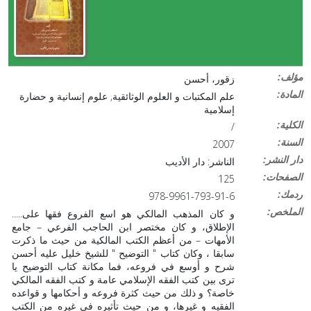
:مؤلف
زقور، أحسن
:المادة
علم المكتبات و العلوم الوثائقية, علوم إنسانية و حضارة
إسلامية
:الكلية
/
:السنة
2007
:دار النشر
الناشر: دار الأديب
:الصفحات
125
:ردمك
978-9961-793-91-6
:الملخص
.....و كان المذهب المالكي هو اسع الفروع فقها على
الإطلاق، و كان مختصر ابن الحاجب الفرعي – جامع
الأمهات – من أعظم الكتب المالكية من حيث ما ذكرت
سابقا ، وكان كتاب " التوضيح " للشيخ خليل عليه أحسن
شرح و أوسع في فروعه، فما مكانة كتاب التوضيح يا
ترى بين كتب الفقه الإسلامي عامة و كتب الفقه المالكي
خاصة؟ و ذلك من حيث كثرة فروعه و أحكامها و قواعده
الفقيه و غيرها، و من حيث تأثيره في غيره من الكتب