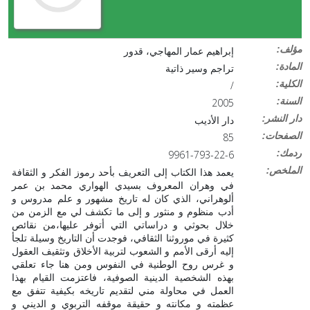
:مؤلف
إبراهيم عمار المهاجي، قدور
:المادة
تراجم وسير ذاتية
:الكلية
/
:السنة
2005
:دار النشر
دار الأديب
:الصفحات
85
:ردمك
9961-793-22-6
:الملخص
يعمد هذا الكتاب إلى التعريف بأحد رموز الفكر و الثقافة
في وهران المعروف بسيدي الهواري محمد بن عمر
ألوهراني، الذي كان له تاريخ مشهور و علم مدروس و
أدب منظوم و منثور و إلى ما تكشف لي مع الزمن من
خلال بحوثي و دراساتي التي أتوفر عليها،من نقائص
كثيرة في موروثنا الثقافي، فوجدت أن التاريخ وسيلة تلجأ
إليه أرقى الأمم و الشعوب لتربية الأخلاق وتثقيف العقول
و غرس روح الوطنية في النفوس ومن هنا جاء تعلقي
بهذه الشخصية الدينية الصوفية، فاعتزمت القيام بهذا
العمل في محاولة مني لتقديم تاريخه بكيفية تتفق مع
عظمته و مكانته و حقيقة موقفه التربوي و الديني و