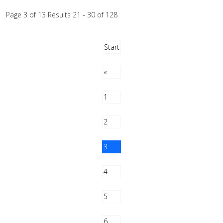
Page 3 of 13 Results 21 - 30 of 128
Start
«
1
2
3
4
5
6