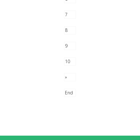
7
8
9
10
»
End