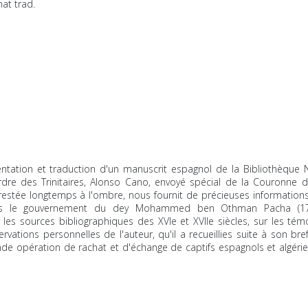
at trad.
i
sentation et traduction d'un manuscrit espagnol de la Bibliothèque
dre des Trinitaires, Alonso Cano, envoyé spécial de la Couronne d
restée longtemps à l'ombre, nous fournit de précieuses informations s
s le gouvernement du dey Mohammed ben Othman Pacha (1766
 les sources bibliographiques des XVIe et XVIIe siècles, sur les té
rvations personnelles de l'auteur, qu'il a recueillies suite à son bref
nde opération de rachat et d'échange de captifs espagnols et algérien