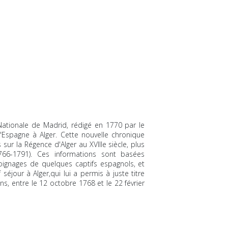
 Nationale de Madrid, rédigé en 1770 par le
'Espagne à Alger. Cette nouvelle chronique
ur la Régence d'Alger au XVIIIe siècle, plus
-1791). Ces informations sont basées
moignages de quelques captifs espagnols, et
 séjour à Alger,qui lui a permis à juste titre
s, entre le 12 octobre 1768 et le 22 février