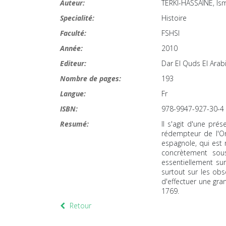
Auteur:
TERKI-HASSAINE, Ism
Specialité:
Histoire
Faculté:
FSHSI
Année:
2010
Editeur:
Dar El Quds El Arab
Nombre de pages:
193
Langue:
Fr
ISBN:
978-9947-927-30-4
Resumé:
Il s'agit d'une pré
rédempteur de l'Or
espagnole, qui est 
concrètement sou
essentiellement sur
surtout sur les obse
d'effectuer une gra
1769.
Retour